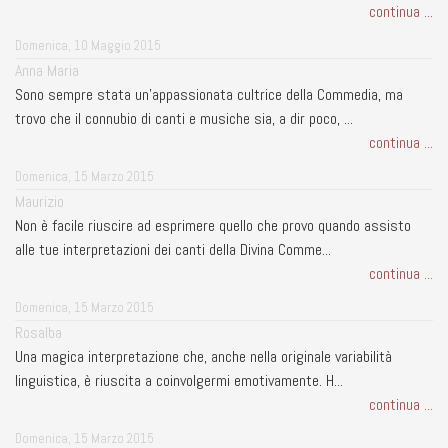
continua ...
Domenica, 10 Maggio 2015
Anna Maria
Sono sempre stata un'appassionata cultrice della Commedia, ma
trovo che il connubio di canti e musiche sia, a dir poco, ...
continua ...
Domenica, 15 Marzo 2015
Maurizio
Non è facile riuscire ad esprimere quello che provo quando assisto
alle tue interpretazioni dei canti della Divina Comme...
continua ...
Domenica, 15 Marzo 2015
Rosalba
Una magica interpretazione che, anche nella originale variabilità
linguistica, è riuscita a coinvolgermi emotivamente. H...
continua ...
Domenica, 15 Marzo 2015