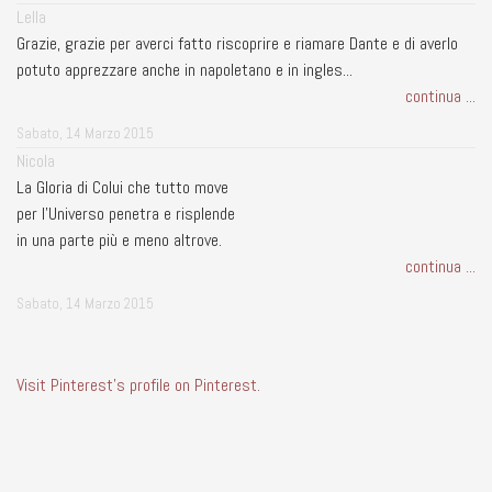
Lella
Grazie, grazie per averci fatto riscoprire e riamare Dante e di averlo
potuto apprezzare anche in napoletano e in ingles...
continua ...
Sabato, 14 Marzo 2015
Nicola
La Gloria di Colui che tutto move
per l'Universo penetra e risplende
in una parte più e meno altrove.
continua ...
Sabato, 14 Marzo 2015
Visit Pinterest's profile on Pinterest.