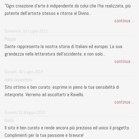
"Ogni creazione d'arte è indipendente da colui che l'ha realizzata, più
potente dell'artista stesso e ritorna al Divino...
continua ...
Domenica, 05 Luglio 2015
Peppe
Dante rappresenta la nostra storia di Italiani ed europei. La sua
grandezza nella letteratura dell'occidente, e non solo...
continua ...
Giovedì, 02 Luglio 2015
nora cosentino
Sito ottimo e ben curato. esprime in pieno la tua sensibilità di
interprete. Verremo ad ascoltarti a Ravello.
continua ...
Giovedì, 21 Maggio 2015
Giusi
Il sito è ben curato e rende ancora più prezioso ed unico il progetto.
Complimenti per la tua passione e bravura!