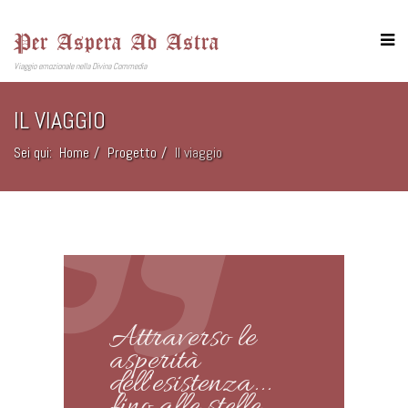
Per Aspera Ad Astra
Viaggio emozionale nella Divina Commedia
IL VIAGGIO
Sei qui:
Home
Progetto
Il viaggio
Attraverso le
asperità
dell'esistenza...
fino alle stelle