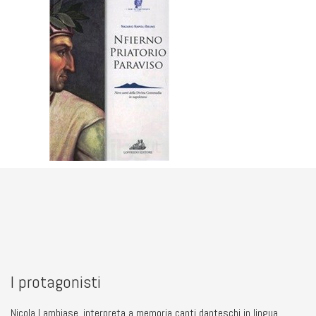
I protagonisti
Nicola Lambiase, interpreta a memoria canti danteschi in lingua