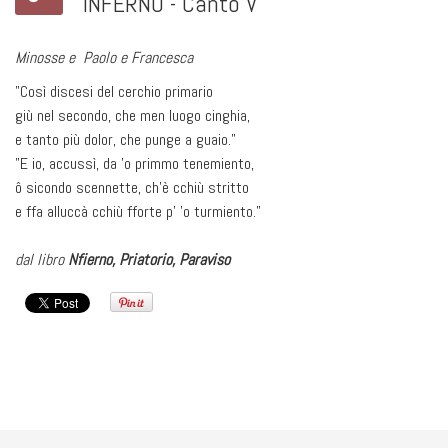
INFERNO - Canto V
Minosse e Paolo e Francesca
"Così discesi del cerchio primario
giù nel secondo, che men luogo cinghia,
e tanto più dolor, che punge a guaio."
"E io, accussì, da 'o primmo tenemiento,
ô sicondo scennette, ch'è cchiù stritto
e ffa alluccà cchiù fforte p' 'o turmiento."
dal libro
Nfierno, Priatorio, Paraviso