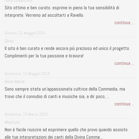
nora cosentino
Sito ottimo e ben curato. esprime in pieno la tua sensibilità di
interprete. Verremo ad ascoltarti a Ravello.
continua ...
Giovedì, 21 Maggio 2015
Giusi
Il sito è ben curato e rende ancora più prezioso ed unico il progetto.
Complimenti per la tua passione e bravura!
continua ...
Domenica, 10 Maggio 2015
Anna Maria
Sono sempre stata un'appassionata cultrice della Commedia, ma
trovo che il connubio di canti e musiche sia, a dir poco, ...
continua ...
Domenica, 15 Marzo 2015
Maurizio
Non è facile riuscire ad esprimere quello che provo quando assisto
alle tue interpretazioni dei canti della Divina Comme...