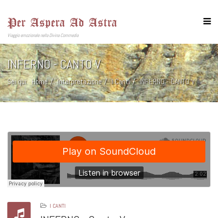
Per Aspera Ad Astra
Viaggio emozionale nella Divina Commedia
INFERNO - CANTO V
Sei qui:
Home
Interpretazione
I Canti
INFERNO - CANTO V
I CANTI