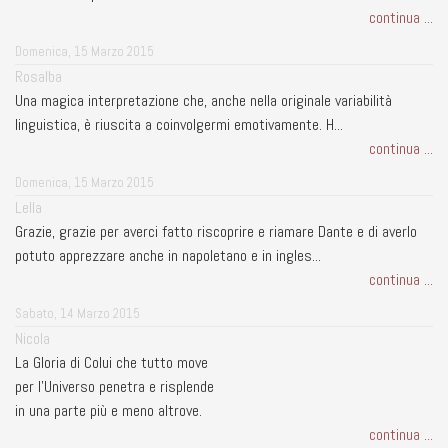
continua ...
Domenica, 15 Marzo 2015
Rosalba
Una magica interpretazione che, anche nella originale variabilità
linguistica, è riuscita a coinvolgermi emotivamente. H...
continua ...
Domenica, 15 Marzo 2015
Lella
Grazie, grazie per averci fatto riscoprire e riamare Dante e di averlo
potuto apprezzare anche in napoletano e in ingles...
continua ...
Sabato, 14 Marzo 2015
Nicola
La Gloria di Colui che tutto move
per l'Universo penetra e risplende
in una parte più e meno altrove.
continua ...