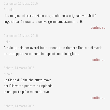
Domenica, 15 Marzo 2015
Rosalba
Una magica interpretazione che, anche nella originale variabilità
linguistica, è riuscita a coinvolgermi emotivamente. H...
continua ...
Domenica, 15 Marzo 2015
Lella
Grazie, grazie per averci fatto riscoprire e riamare Dante e di averlo
potuto apprezzare anche in napoletano e in ingles...
continua ...
Sabato, 14 Marzo 2015
Nicola
La Gloria di Colui che tutto move
per l'Universo penetra e risplende
in una parte più e meno altrove.
continua ...
Sabato, 14 Marzo 2015