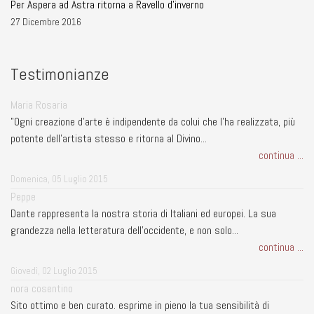
Per Aspera ad Astra ritorna a Ravello d'inverno
27 Dicembre 2016
Testimonianze
Maria Rosaria
"Ogni creazione d'arte è indipendente da colui che l'ha realizzata, più
potente dell'artista stesso e ritorna al Divino...
continua ...
Domenica, 05 Luglio 2015
Peppe
Dante rappresenta la nostra storia di Italiani ed europei. La sua
grandezza nella letteratura dell'occidente, e non solo...
continua ...
Giovedì, 02 Luglio 2015
nora cosentino
Sito ottimo e ben curato. esprime in pieno la tua sensibilità di