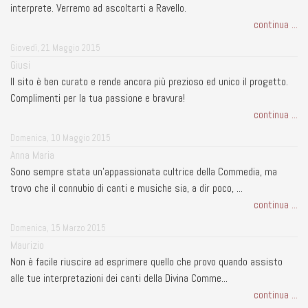
interprete. Verremo ad ascoltarti a Ravello.
continua ...
Giovedì, 21 Maggio 2015
Giusi
Il sito è ben curato e rende ancora più prezioso ed unico il progetto.
Complimenti per la tua passione e bravura!
continua ...
Domenica, 10 Maggio 2015
Anna Maria
Sono sempre stata un'appassionata cultrice della Commedia, ma
trovo che il connubio di canti e musiche sia, a dir poco, ...
continua ...
Domenica, 15 Marzo 2015
Maurizio
Non è facile riuscire ad esprimere quello che provo quando assisto
alle tue interpretazioni dei canti della Divina Comme...
continua ...