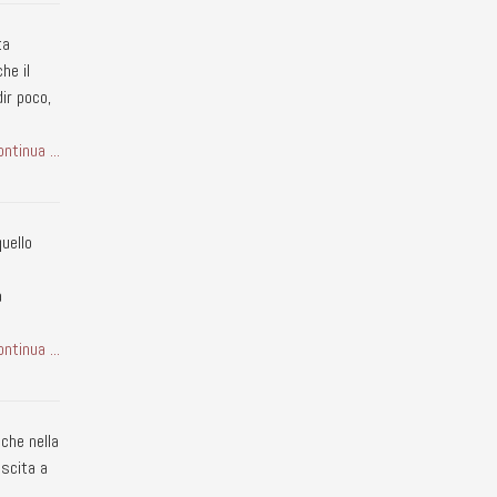
ta
he il
ir poco,
ontinua ...
uello
a
ontinua ...
che nella
iuscita a