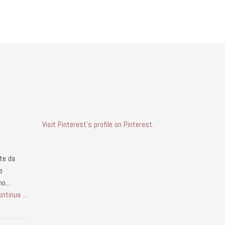
Visit Pinterest's profile on Pinterest.
nte da
e
o...
ontinua ...