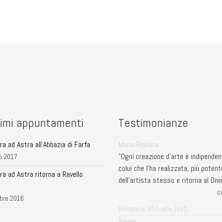
imi appuntamenti
Testimonianze
a ad Astra all'Abbazia di Farfa
Maria Rosaria
"Ogni creazione d'arte è indipende
o 2017
colui che l'ha realizzata, più potent
ra ad Astra ritorna a Ravello
dell'artista stesso e ritorna al Divin
c
bre 2016
Domenica, 05 Luglio 2015
Peppe