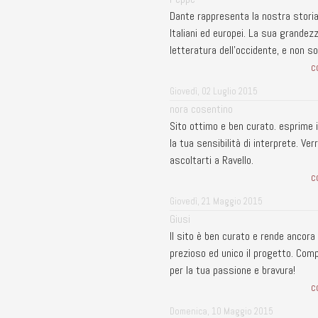
Dante rappresenta la nostra storia
Italiani ed europei. La sua grandezz
letteratura dell'occidente, e non sol
c
Giovedì, 02 Luglio 2015
nora cosentino
Sito ottimo e ben curato. esprime 
la tua sensibilità di interprete. Ve
ascoltarti a Ravello.
c
Giovedì, 21 Maggio 2015
Giusi
Il sito è ben curato e rende ancora 
prezioso ed unico il progetto. Com
per la tua passione e bravura!
c
Domenica, 10 Maggio 2015