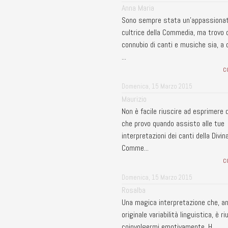
Anna Maria
Sono sempre stata un'appassiona
cultrice della Commedia, ma trovo c
connubio di canti e musiche sia, a d
...
c
Domenica, 15 Marzo 2015
Maurizio
Non è facile riuscire ad esprimere q
che provo quando assisto alle tue
interpretazioni dei canti della Divin
Comme...
c
Domenica, 15 Marzo 2015
Rosalba
Una magica interpretazione che, an
originale variabilità linguistica, è r
coinvolgermi emotivamente. H...