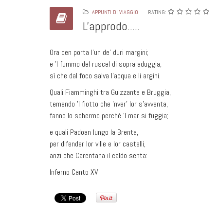
APPUNTI DI VIAGGIO
RATING:
L'approdo.....
Ora cen porta l’un de’ duri margini;
e ’l fummo del ruscel di sopra aduggia,
sì che dal foco salva l’acqua e li argini.
Quali Fiamminghi tra Guizzante e Bruggia,
temendo ’l fiotto che ’nver’ lor s’avventa,
fanno lo schermo perché ’l mar si fuggia;
e quali Padoan lungo la Brenta,
per difender lor ville e lor castelli,
anzi che Carentana il caldo senta:
Inferno Canto XV