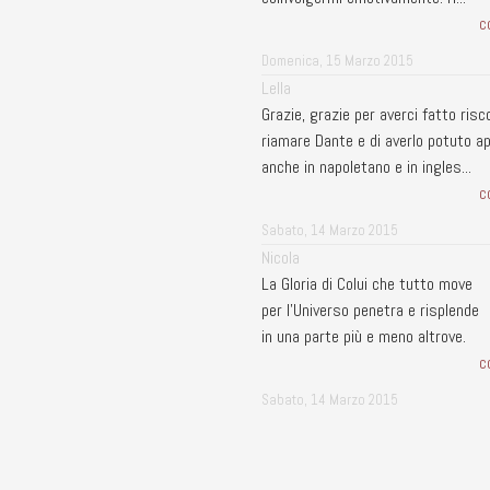
c
Domenica, 15 Marzo 2015
Lella
Grazie, grazie per averci fatto risc
riamare Dante e di averlo potuto a
anche in napoletano e in ingles...
c
Sabato, 14 Marzo 2015
Nicola
La Gloria di Colui che tutto move
per l'Universo penetra e risplende
in una parte più e meno altrove.
c
Sabato, 14 Marzo 2015