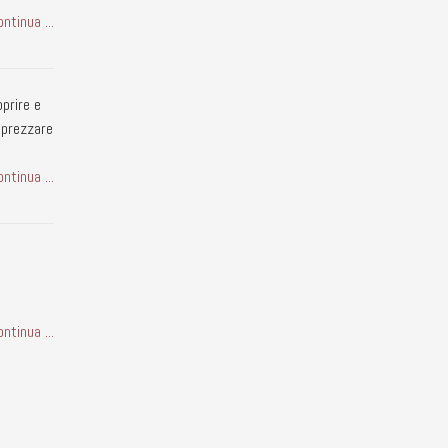
ontinua ...
oprire e
pprezzare
ontinua ...
ontinua ...