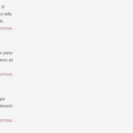
 di
a nella
o...
ontinua ...
in pieno
rremo ad
ontinua ...
più
plimenti
ontinua ...