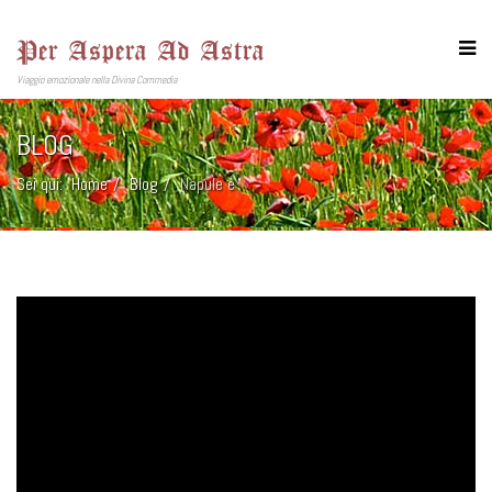
Per Aspera Ad Astra
Viaggio emozionale nella Divina Commedia
BLOG
Sei qui:
Home
Blog
Napule è