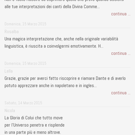
alle tue interpretazioni dei canti della Divina Comme...
continua ...
Domenica, 15 Marzo 2015
Rosalba
Una magica interpretazione che, anche nella originale variabilità
linguistica, è riuscita a coinvolgermi emotivamente. H...
continua ...
Domenica, 15 Marzo 2015
Lella
Grazie, grazie per averci fatto riscoprire e riamare Dante e di averlo
potuto apprezzare anche in napoletano e in ingles...
continua ...
Sabato, 14 Marzo 2015
Nicola
La Gloria di Colui che tutto move
per l'Universo penetra e risplende
in una parte più e meno altrove.