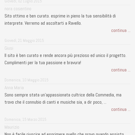
Giovedì, 02 Luglio 2015
nora cosentino
Sito ottimo e ben curato. esprime in pieno la tua sensibilità di
interprete. Verremo ad ascoltarti a Ravello.
continua ...
Giovedì, 21 Maggio 2015
Giusi
Il sito è ben curato e rende ancora più prezioso ed unico il progetto.
Complimenti per la tua passione e bravura!
continua ...
Domenica, 10 Maggio 2015
Anna Maria
Sono sempre stata un'appassionata cultrice della Commedia, ma
trovo che il connubio di canti e musiche sia, a dir poco, ...
continua ...
Domenica, 15 Marzo 2015
Maurizio
Non è facile riuscire ad esprimere quello che provo quando assisto